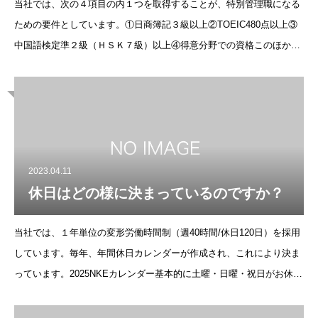
当社では、次の４項目の内１つを取得することが、特別管理職になる
ための要件としています。①日商簿記３級以上②TOEIC480点以上③
中国語検定準２級（ＨＳＫ７級）以上④得意分野での資格このほか入
社後会社で奨励する資格を取得した場合には、申請により手当が支給
さ
2023.04.11
休日はどの様に決まっているのですか？
当社では、１年単位の変形労働時間制（週40時間/休日120日）を採用
しています。毎年、年間休日カレンダーが作成され、これにより決ま
っています。2025NKEカレンダー基本的に土曜・日曜・祝日がお休み
ですが、土曜日は出勤日の場合もあります。夏期休暇5連休（７月
末）