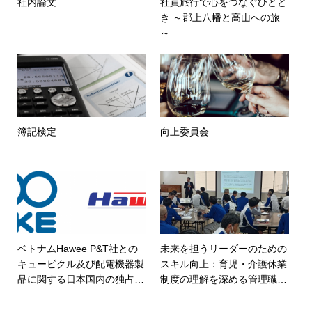
社内論文
社員旅行で心をつなぐひとと
き ～郡上八幡と高山への旅
～
簿記検定
向上委員会
ベトナムHawee P&T社との
未来を担うリーダーのための
キュービクル及び配電機器製
スキル向上：育児・介護休業
品に関する日本国内の独占契
制度の理解を深める管理職研
約締結のお知らせ
修