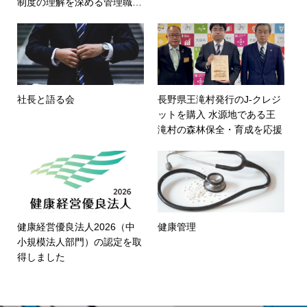
制度の理解を深める管理職研
修
社長と語る会
長野県王滝村発行のJ-クレジ
ットを購入 水源地である王
滝村の森林保全・育成を応援
健康経営優良法人2026（中
健康管理
小規模法人部門）の認定を取
得しました