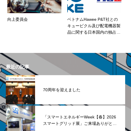
向上委員会
ベトナムHawee P&T社との
キュービクル及び配電機器製
品に関する日本国内の独占契
約締結のお知らせ
最近の記事
70周年を迎えました
「スマートエネルギーWeek【春】2026
スマートグリッド展」ご来場ありがとう
ございました