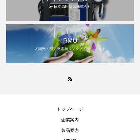
by 日本高圧電気株式会社
RMU
太陽光・風力発電向リングメインユニット
トップページ
企業案内
製品案内