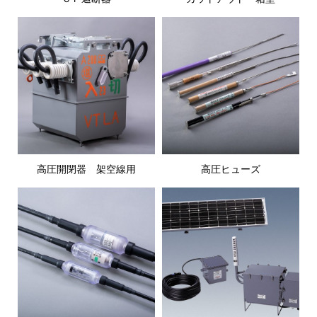
高圧開閉器 架空線用
高圧ヒューズ